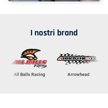
I nostri brand
All Balls Racing
Arrowhead
Cy