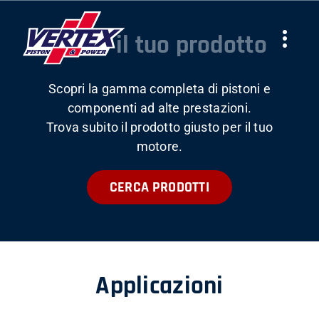
Skip
to
Trova il tuo prodotto
Togg
content
Navi
Scopri la gamma completa di pistoni e
AZIENDA
componenti ad alte prestazioni.
Trova subito il prodotto giusto per il tuo
PRODOTTI
motore.
CERCA PRODOTTI
TEAMS
NEWS
Applicazioni
LAVORA CON NOI