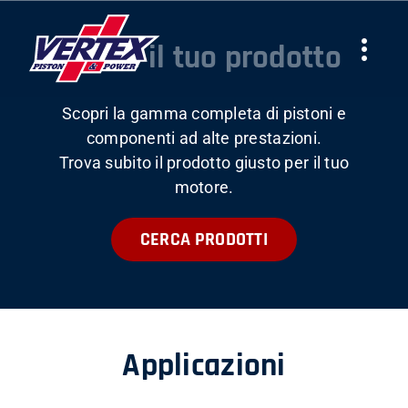
Skip
to
Trova il tuo prodotto
Togg
content
Navi
Scopri la gamma completa di pistoni e
AZIENDA
componenti ad alte prestazioni.
Trova subito il prodotto giusto per il tuo
PRODOTTI
motore.
CERCA PRODOTTI
TEAMS
NEWS
Applicazioni
LAVORA CON NOI