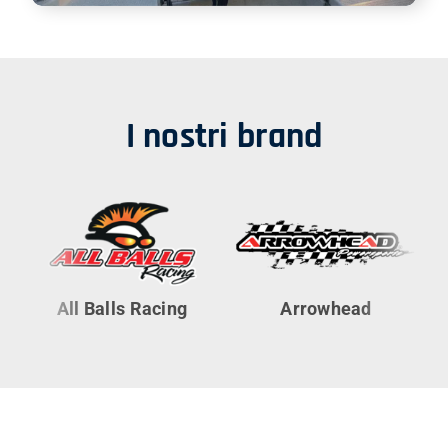
I nostri brand
All Balls Racing
Arrowhead
Cy