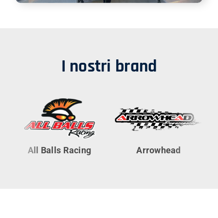
I nostri brand
All Balls Racing
Arrowhead
Cy