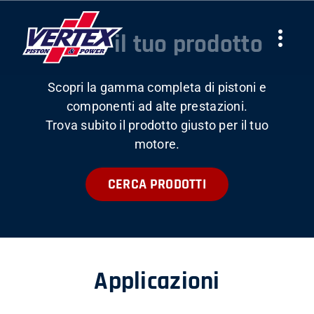
Skip
to
Trova il tuo prodotto
Togg
content
Navi
Scopri la gamma completa di pistoni e
AZIENDA
componenti ad alte prestazioni.
Trova subito il prodotto giusto per il tuo
PRODOTTI
motore.
CERCA PRODOTTI
TEAMS
NEWS
Applicazioni
LAVORA CON NOI