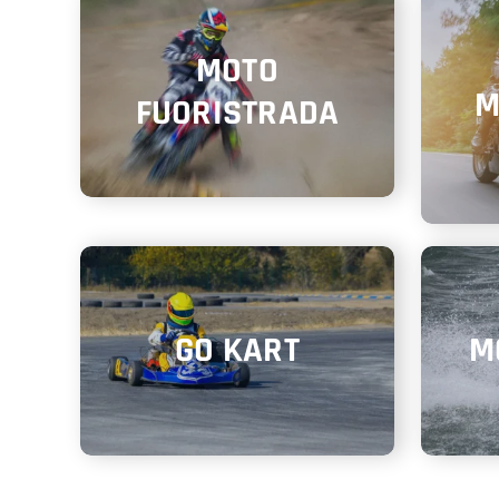
MOTO
M
FUORISTRADA
GO KART
M