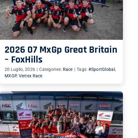
2026 07 MxGp Great Britain
– FoxHills
20 Luglio, 2026
|
Categories:
Race
|
Tags:
#SportGlobal
,
MXGP
,
Vertex Race