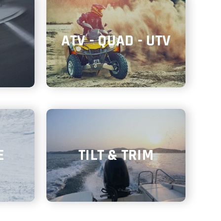
ATV - QUAD - UTV
E
TILT & TRIM