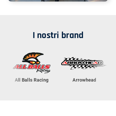
I nostri brand
All Balls Racing
Arrowhead
Cyl