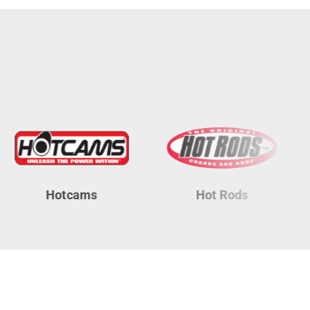
Hotcams
Hot Rods
P