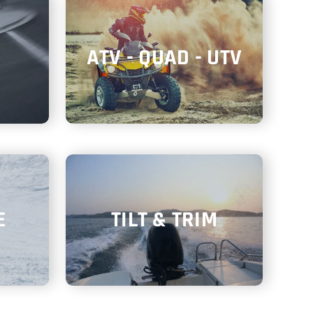
ATV - QUAD - UTV
E
TILT & TRIM