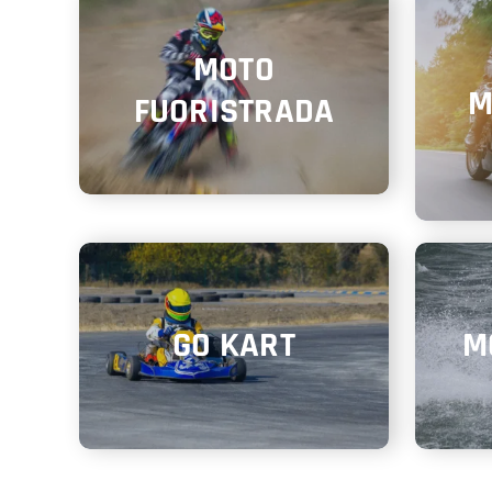
MOTO
M
FUORISTRADA
GO KART
M