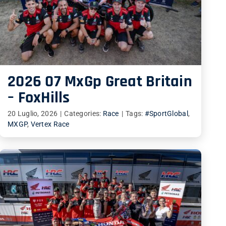
2026 07 MxGp Great Britain
– FoxHills
20 Luglio, 2026
|
Categories:
Race
|
Tags:
#SportGlobal
,
MXGP
,
Vertex Race