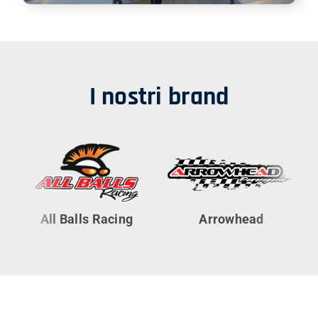
I nostri brand
All Balls Racing
Arrowhead
Cy