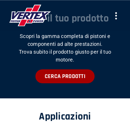
Skip
to
Trova il tuo prodotto
Togg
content
Navi
Scopri la gamma completa di pistoni e
AZIENDA
componenti ad alte prestazioni.
Trova subito il prodotto giusto per il tuo
PRODOTTI
motore.
CERCA PRODOTTI
TEAMS
NEWS
Applicazioni
LAVORA CON NOI