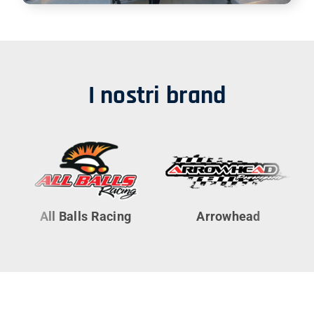
I nostri brand
All Balls Racing
Arrowhead
Cy