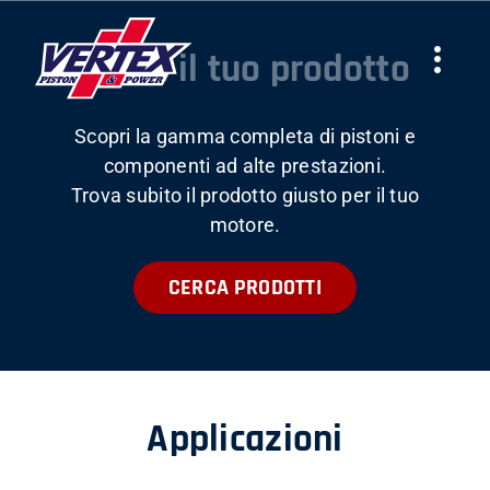
Skip
to
Trova il tuo prodotto
Togg
content
Navi
Scopri la gamma completa di pistoni e
AZIENDA
componenti ad alte prestazioni.
Trova subito il prodotto giusto per il tuo
PRODOTTI
motore.
CERCA PRODOTTI
TEAMS
NEWS
Applicazioni
LAVORA CON NOI