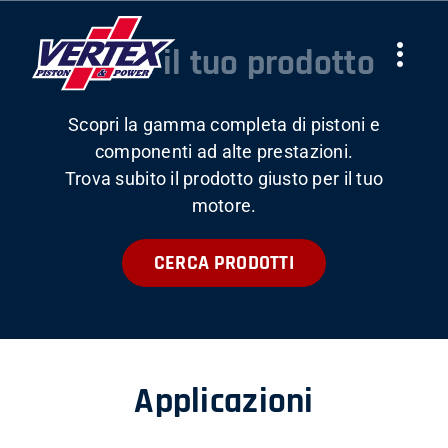
Skip
to
Trova il tuo prodotto
Togg
content
Navi
Scopri la gamma completa di pistoni e
AZIENDA
componenti ad alte prestazioni.
Trova subito il prodotto giusto per il tuo
PRODOTTI
motore.
CERCA PRODOTTI
TEAMS
NEWS
Applicazioni
LAVORA CON NOI