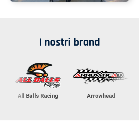
I nostri brand
All Balls Racing
Arrowhead
Cyl