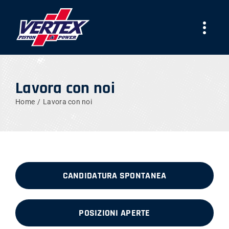
Skip
to
Togg
content
Navi
AZIENDA
Lavora con noi
PRODOTTI
Home
Lavora con noi
TEAMS
NEWS
CANDIDATURA SPONTANEA
LAVORA CON NOI
POSIZIONI APERTE