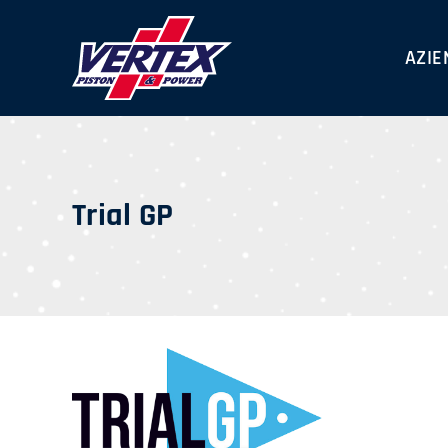
Skip
to
AZIE
content
Trial GP