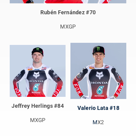
Rubén Fernández #70
MXGP
Jeffrey Herlings #84
Valerio Lata #18
MXGP
M
X2