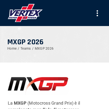
Skip
to
Togg
content
Navi
AZIENDA
MXGP 2026
PRODOTTI
Home
Teams
MXGP 2026
TEAMS
NEWS
LAVORA CON NOI
La
MXGP
(Motocross Grand Prix) è il