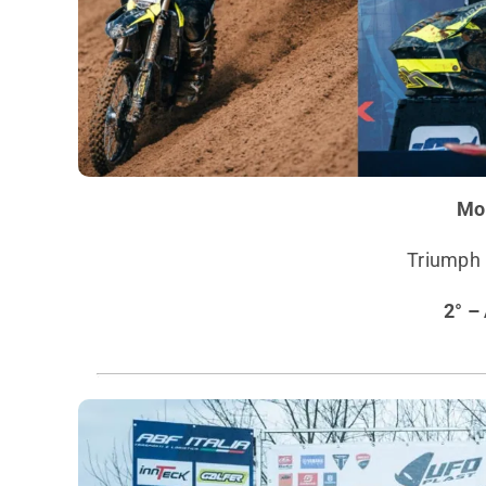
Mo
Triumph I
2° –