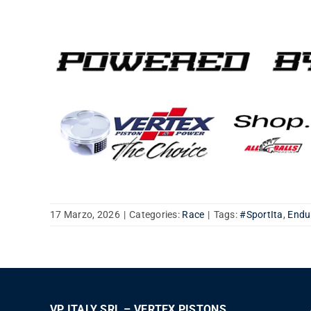
17 Marzo, 2026
|
Categories:
Race
|
Tags:
#SportIta
,
Endu
VP ITALY SRL – VERTEX PISTONS