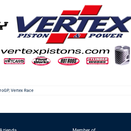
roGP
,
Vertex Race
Azienda
Member of