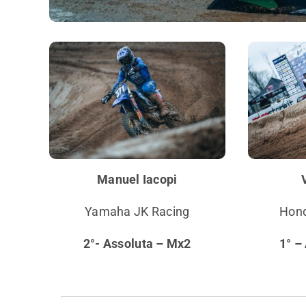
Manuel Iacopi
Yamaha JK Racing
Hond
2°- Assoluta – Mx2
1° –