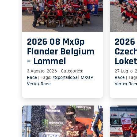
2026 08 MxGp
2026
Flander Belgium
Czech
– Lommel
Loke
3 Agosto, 2026
|
Categories:
27 Luglio, 
Race
|
Tags:
#SportGlobal
,
MXGP
,
Race
|
Tag
Vertex Race
Vertex Rac