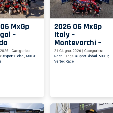
 06 MxGp
2026 06 MxGp
gal –
Italy –
da
Montevarchi –
 2026
|
Categories:
21 Giugno, 2026
|
Categories:
s:
#SportGlobal
,
MXGP
,
Race
|
Tags:
#SportGlobal
,
MXGP
,
e
Vertex Race