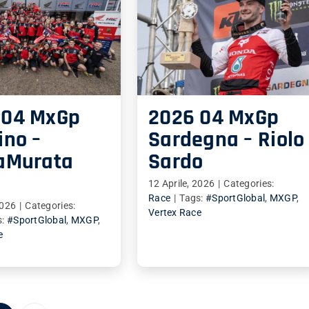
 04 MxGp
2026 04 MxGp
ino –
Sardegna – Riolo
raMurata
Sardo
12 Aprile, 2026
|
Categories:
Race
|
Tags:
#SportGlobal
,
MXGP
,
2026
|
Categories:
Vertex Race
s:
#SportGlobal
,
MXGP
,
e