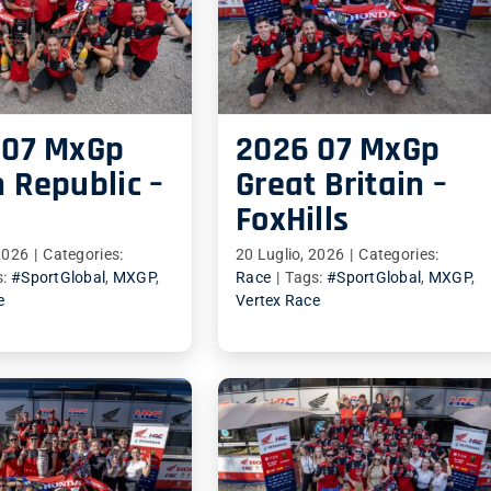
 07 MxGp
2026 07 MxGp
 Republic –
Great Britain –
t
FoxHills
2026
|
Categories:
20 Luglio, 2026
|
Categories:
s:
#SportGlobal
,
MXGP
,
Race
|
Tags:
#SportGlobal
,
MXGP
,
e
Vertex Race