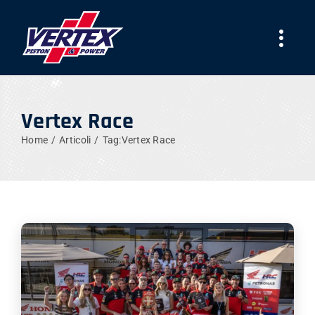
Skip
to
Togg
content
Navi
AZIENDA
Vertex Race
PRODOTTI
Home
Articoli
Tag:
Vertex Race
TEAMS
NEWS
LAVORA CON NOI