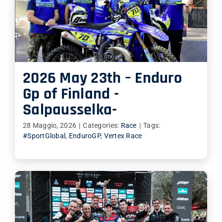
2026 May 23th – Enduro
Gp of Finland -
Salpausselka-
28 Maggio, 2026
|
Categories:
Race
|
Tags:
#SportGlobal
,
EnduroGP
,
Vertex Race