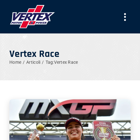
Skip
to
Togg
content
Navi
AZIENDA
Vertex Race
PRODOTTI
Home
Articoli
Tag:
Vertex Race
TEAMS
NEWS
LAVORA CON NOI