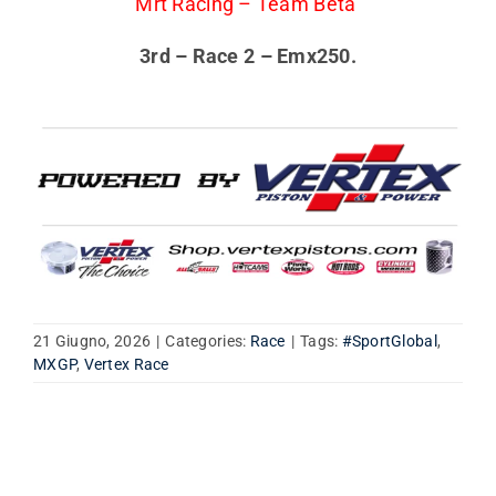
Mrt Racing – Team Beta
3rd – Race 2 – Emx250.
21 Giugno, 2026
|
Categories:
Race
|
Tags:
#SportGlobal
,
MXGP
,
Vertex Race