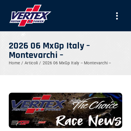
Skip
to
Togg
content
Navi
AZIENDA
2026 06 MxGp Italy –
Montevarchi –
PRODOTTI
Home
Articoli
2026 06 MxGp Italy – Montevarchi –
TEAMS
NEWS
LAVORA CON NOI