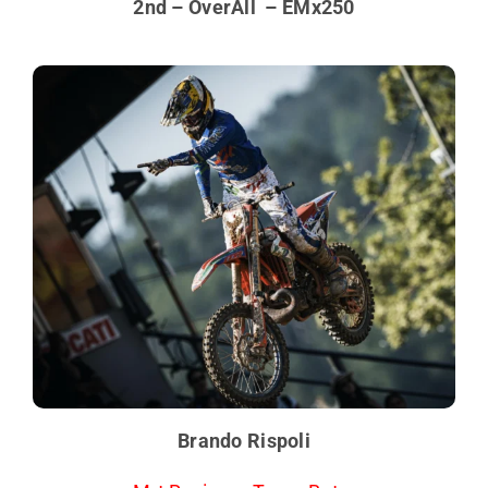
2nd – OverAll – EMx250
Brando Rispoli