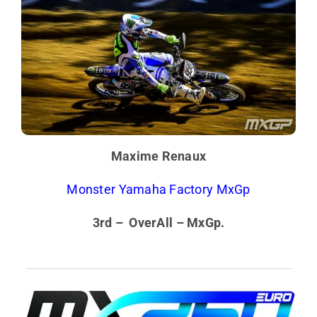
Maxime Renaux
Monster Yamaha Factory MxGp
3rd – OverAll – MxGp.