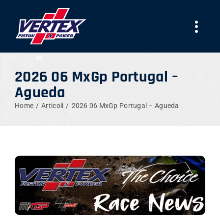
Skip
to
Togg
content
Navi
AZIENDA
2026 06 MxGp Portugal –
Agueda
PRODOTTI
Home
Articoli
2026 06 MxGp Portugal – Agueda
TEAMS
NEWS
LAVORA CON NOI