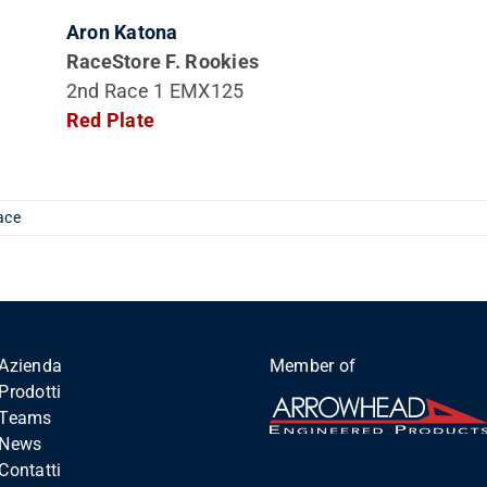
Aron Katona
RaceStore F. Rookies
2nd Race 1 EMX125
Red Plate
ace
Azienda
Member of
Prodotti
Teams
News
Contatti