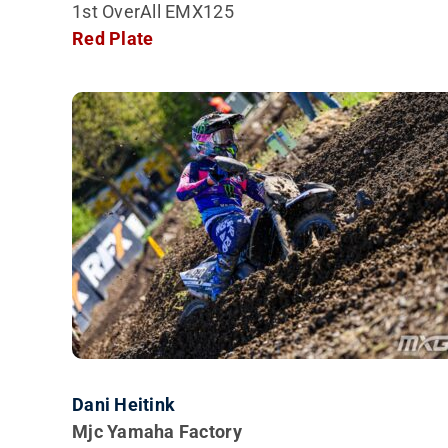
1st OverAll
EMX125
Red Plate
Dani Heitink
Mjc Yamaha Factory