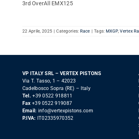
3rd OverAll EMX125
22 Aprile, 2025
|
Categories:
Race
|
Tags:
MXGP
,
Vertex R
VP ITALY SRL – VERTEX PISTONS
Via T. Tasso, 1 – 42023
Cadelbosco Sopra (RE) – Italy
Tel.
+39 0522 918811
Fax
+39 0522 919087
Email:
info@vertexpistons.com
P.IVA:
IT02335970352