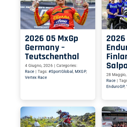
2026 05 MxGp
2026
Germany –
Endur
Teutschenthal
Finla
Salp
4 Giugno, 2026
|
Categories:
Race
|
Tags:
#SportGlobal
,
MXGP
,
28 Maggio,
Vertex Race
Race
|
Tag
EnduroGP
,