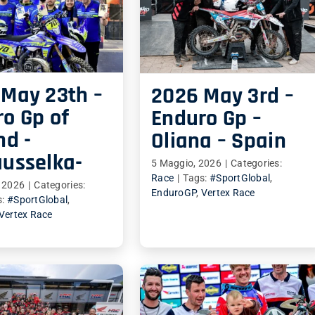
 May 23th –
2026 May 3rd –
o Gp of
Enduro Gp –
nd -
Oliana – Spain
ausselka-
5 Maggio, 2026
|
Categories:
Race
|
Tags:
#SportGlobal
,
 2026
|
Categories:
EnduroGP
,
Vertex Race
s:
#SportGlobal
,
Vertex Race