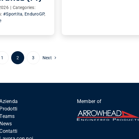
2026
|
Categories:
s:
#SportIta
,
EnduroGP
,
e
1
2
3
Next
Azienda
Member of
Prodotti
Teams
News
Contatti
Lavora con noi