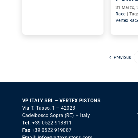
31 Marzo, 
Race
|
Tag
Vertex Rac
Previous
VP ITALY SRL – VERTEX PISTONS
Via T. Tasso, 1 – 42023
Cadelbosco Sopra (RE) – Italy
Tel.
+39 0522 918811
Fax
+39 0522 919087
Email:
info@vertexpistons.com