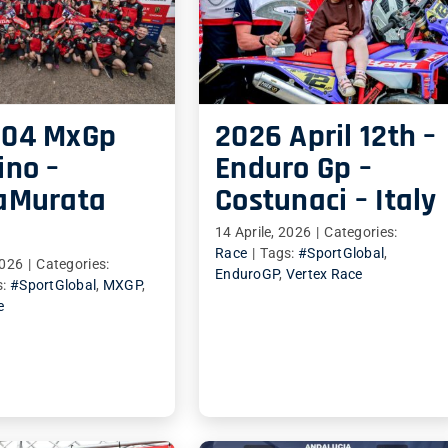
 04 MxGp
2026 April 12th –
ino –
Enduro Gp –
raMurata
Costunaci – Italy
14 Aprile, 2026
|
Categories:
Race
|
Tags:
#SportGlobal
,
2026
|
Categories:
EnduroGP
,
Vertex Race
s:
#SportGlobal
,
MXGP
,
e