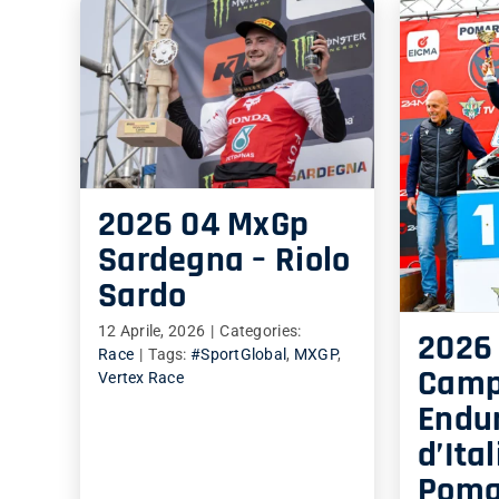
2026 04 MxGp
Sardegna – Riolo
Sardo
12 Aprile, 2026
|
Categories:
2026 
Race
|
Tags:
#SportGlobal
,
MXGP
,
Camp
Vertex Race
Endur
d’Ital
Poma