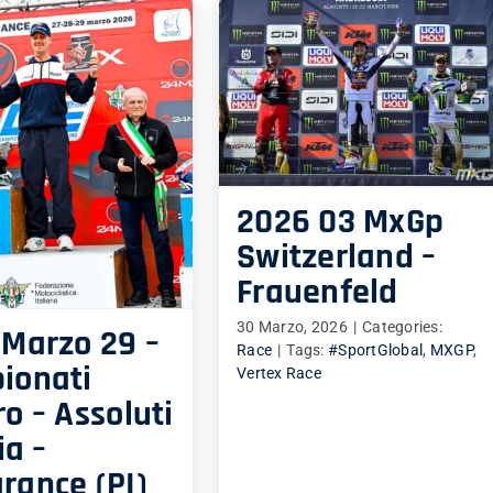
2026 03 MxGp
Switzerland –
Frauenfeld
30 Marzo, 2026
|
Categories:
Marzo 29 –
Race
|
Tags:
#SportGlobal
,
MXGP
,
ionati
Vertex Race
o – Assoluti
ia –
rance (PI)